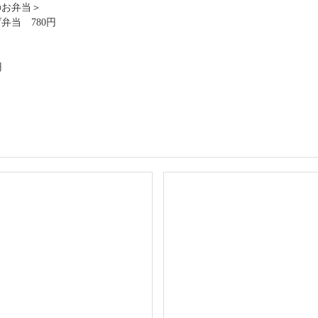
のお弁当＞
当 780円
円