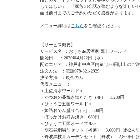
してほしい」、「家族の会話が弾むような楽しい
面は前日までのご予約いただく必要があります。
メニュー詳細は
こちら
をご確認ください。
【サービス概要】
サービス名 ：おうちde居酒家 郷土ワールド
開始日 ：2020年4月22日（水）
配達エリア ：神戸市中央区内※1,500円以上のご
注文方法 ：電話078-321-2929
決済方法 ：現金のみ
代表メニュー：
＜土佐清水ワールド＞
・かつおの藁焼き塩たたき（並） 1,280円
＜ひょうご五国ワールド＞
・姫路おでん盛り合わせ 580円
・ぼっかけお好み焼き 680円
＜ひょうご五国オードブル＞
・明石昼網男前セット（播磨） 3,600円（約2人
・丹波黒枝豆ガーデンセット（丹波） 2,800円（