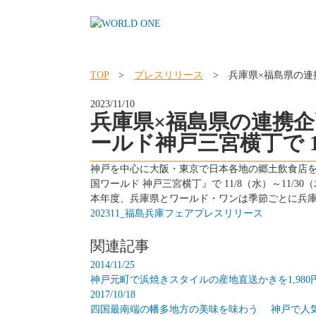
TOP
>
プレスリリース
> 兵庫県×福島県の連携
2023/11/10
兵庫県×福島県の連携企
ールド神戸三宮横丁で 1
神戸を中心に大阪・東京で日本各地の郷土飲食店
国ワールド 神戸三宮横丁』で 11/8（水）～1
本年度、兵庫県とワールド・ワンは季節ごとに兵
202311_福島兵庫フェアプレスリリース
関連記事
2014/11/25
神戸元町で浜焼きスタイルの産地直送かきを1,980
2017/10/18
四国最南端の幡多地方の美味を味わう 神戸で人気