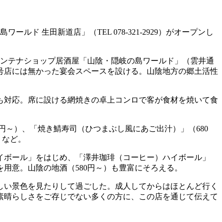
 生田新道店」（TEL 078-321-2929）がオープンし
アンテナショップ居酒屋「山陰・隠岐の島ワールド」（雲井通
1号店には無かった宴会スペースを設ける。山陰地方の郷土活性
会にも対応。席に設ける網焼きの卓上コンロで客が食材を焼いて食
円～）、「焼き鯖寿司（ひつまぶし風にあご出汁）」（680
）など。
イボール」をはじめ、「澤井珈琲（コーヒー）ハイボール」
を用意。山陰の地酒（580円～）も豊富にそろえる。
しい景色を見たりして過ごした。成人してからはほとんど行く
素晴らしさをご存じでない多くの方に、この店を通じて伝えて