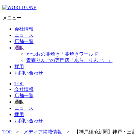
メニュー
会社情報
ニュース
店舗一覧
通販
かつおの藁焼き「藁焼きワールド」
青森りんごの専門店「あら、りんご。」
採用
お問い合わせ
TOP
会社情報
店舗一覧
通販
ニュース
採用
お問い合わせ
TOP
>
メディア掲載情報
> 【神戸経済新聞】神戸・三宮