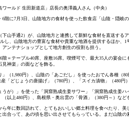
島ワールド 生田新道店」店長の奥澤義人さん（中央）
に7月3日、山陰地方の食材を使った飲食店「山陰・隠岐の島ワールド
（下山手通2）が、山陰地方と連携して新鮮な食材を直送する
アルし、山陰地方の豊富な食材や貴重な地酒を提供するほか、
、アンテナショップとして地方創生の役割も担う。
席、6階＝テーブル40席、座敷16席。喫煙可で、最大35人の宴
石見神楽」の面などを飾る。
（1,980円）、山陰の「あごだし」を使ったおでん各種（80
来産「どじょうの唐揚げ」（780円）、「スイカ漬物」（480円
ょうが）」を使った「洞窟熟成生姜サワー」「洞窟熟成生姜ハ
（以上480円）、島根県・奥出雲の「骨酒」（380円～）など
から年に数回訪れて、とてもおいしい郷土料理を食べたり、美
と出合って、あの頃を思い出させてもらっている。まだ山陰の