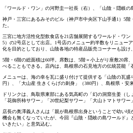
「ワールド・ワン」の河野圭一社長（右）、「山陰・隠岐の
神戸・三宮にあるみそのビル（神戸市中央区下山手通1）5階・6階
た。
三宮に地方活性化型飲食店を21店舗展開するワールド・ワン
5）の2号店として出店。1号店のメニュー約半数をリニュー
化を目的としており、山陰各地の特産品販売コーナーも設け
5階・6階の総面積は60坪。席数は、5階＝小上がり座敷20
べることもできる。店内は、島根県の石見地方の伝統芸能「
メニューは、海の幸を瓦に盛り付けて提供する「山陰の瓦盛り」
円）、「大山産 生きくらげの刺身」（380円）、島根県・安
ドリンクは、鳥取県東部にある気高町の「幻の洞窟生姜（し
「花御所柿サワー」「20世紀梨サワー」「大山トマトサワー」
店長の奥澤義人さんは「親が島根県出身ということで幼い頃
機会も無くなっていたが、今回『山陰・隠岐の島ワールド』
いきたい」と意気込む。