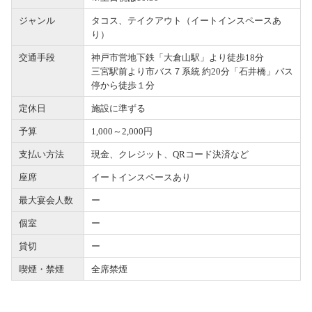
ジャンル
タコス、テイクアウト（イートインスペースあ
り）
交通手段
神戸市営地下鉄「大倉山駅」より徒歩18分
三宮駅前より市バス７系統 約20分「石井橋」バス
停から徒歩１分
定休日
施設に準ずる
予算
1,000～2,000円
支払い方法
現金、クレジット、QRコード決済など
座席
イートインスペースあり
最大宴会人数
ー
個室
ー
貸切
ー
喫煙・禁煙
全席禁煙