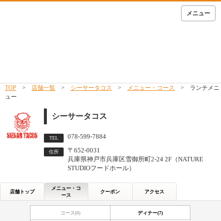
メニュー
TOP
>
店舗一覧
>
シーサータコス
>
メニュー・コース
> ランチメニ
ュー
シーサータコス
078-599-7884
TEL
〒652-0031
住所
兵庫県神戸市兵庫区雪御所町2-24 2F（NATURE
STUDIOフードホール）
メニュー・コ
店舗トップ
クーポン
アクセス
ース
コース(0)
ディナー(7)