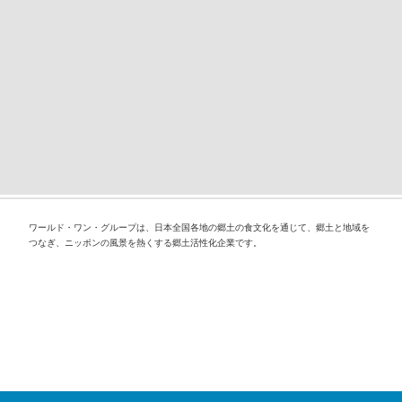
ワールド・ワン・グループは、日本全国各地の郷土の食文化を通じて、郷土と地域を
つなぎ、ニッポンの風景を熱くする郷土活性化企業です。