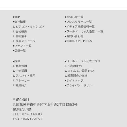
■
TOP
■
お知らせ一覧
■
会社情報
■
プレスリリース一覧
∟
ビジョン・ミッション
■
メディア掲載情報一覧
∟
会社概要
■
ワールド・にゃん通信！一覧
∟
会社沿革
■
お問い合わせ
∟
代表メッセージ
■
WORLDONE PRESS
■
ブランド一覧
■
店舗一覧
■
採用
■
ワールド・ワン公式アプリ
∟
新卒採用
∟
ご利用規約
∟
中途採用
∟
よくあるご質問-FAQ-
∟
アルバイト採用
∟
残高照会の方法
∟
ストーリー
■
サイトマップ
∟
社員紹介
■
プライバシーポリシー
〒650-0011
兵庫県神戸市中央区下山手通2丁目13番3号
建創ビル7階
TEL
：078-333-8883
FAX
：078-333-9777