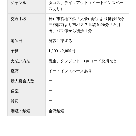
ジャンル
タコス、テイクアウト（イートインスペー
スあり）
交通手段
神戸市営地下鉄「大倉山駅」より徒歩18分
三宮駅前より市バス７系統 約20分「石井
橋」バス停から徒歩１分
定休日
施設に準ずる
予算
1,000～2,000円
支払い方法
現金、クレジット、QRコード決済など
座席
イートインスペースあり
最大宴会人数
ー
個室
ー
貸切
ー
喫煙・禁煙
全席禁煙