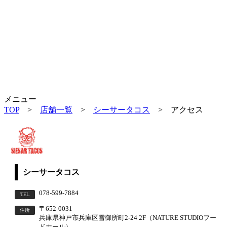
メニュー
TOP
>
店舗一覧
>
シーサータコス
> アクセス
シーサータコス
078-599-7884
TEL
〒652-0031
住所
兵庫県神戸市兵庫区雪御所町2-24 2F（NATURE STUDIOフー
ドホール）