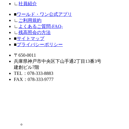
∟
社員紹介
■
ワールド・ワン公式アプリ
∟
ご利用規約
∟
よくあるご質問-FAQ-
∟
残高照会の方法
■
サイトマップ
■
プライバシーポリシー
〒650-0011
兵庫県神戸市中央区下山手通2丁目13番3号
建創ビル7階
TEL
：078-333-8883
FAX
：078-333-9777