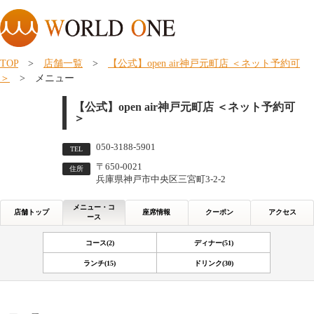
TOP
>
店舗一覧
>
【公式】open air神戸元町店 ＜ネット予約可
＞
> メニュー
【公式】open air神戸元町店 ＜ネット予約可
＞
050-3188-5901
TEL
〒650-0021
住所
兵庫県神戸市中央区三宮町3-2-2
メニュー・コ
店舗トップ
座席情報
クーポン
アクセス
ース
コース(2)
ディナー(51)
ランチ(15)
ドリンク(30)