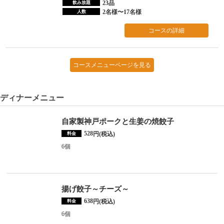
23品
飲み放題
2名様〜17名様
人数
コースの詳細
コースメニューページを見る
ディナーメニュー
自家製神戸ポークと生姜の焼餃子
528
円(税込)
料金
6個
揚げ餃子～チーズ～
638
円(税込)
料金
6個