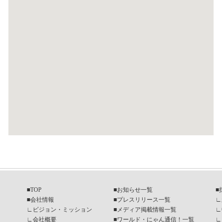
■
TOP
■
お知らせ一覧
■
■
会社情報
■
プレスリリース一覧
∟
∟
ビジョン・ミッション
■
メディア掲載情報一覧
∟
∟
会社概要
■
ワールド・にゃん通信！一覧
∟