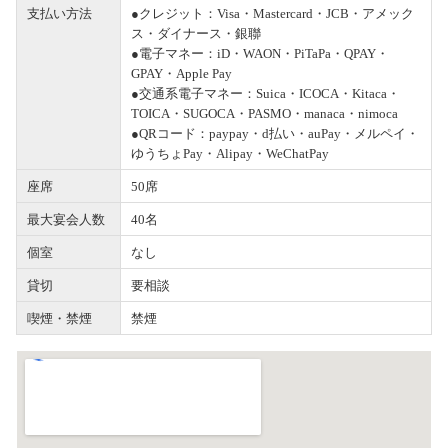
支払い方法
●クレジット：Visa・Mastercard・JCB・アメック
ス・ダイナース・銀聯
●電子マネー：iD・WAON・PiTaPa・QPAY・
GPAY・Apple Pay
●交通系電子マネー：Suica・ICOCA・Kitaca・
TOICA・SUGOCA・PASMO・manaca・nimoca
●QRコード：paypay・d払い・auPay・メルペイ・
ゆうちょPay・Alipay・WeChatPay
座席
50席
最大宴会人数
40名
個室
なし
貸切
要相談
喫煙・禁煙
禁煙