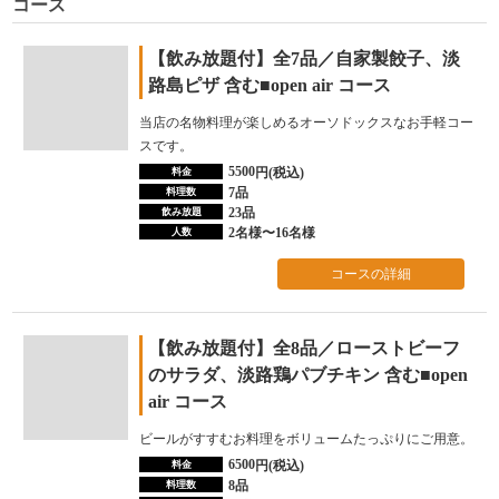
コース
【飲み放題付】全7品／自家製餃子、淡
路島ピザ 含む■open air コース
当店の名物料理が楽しめるオーソドックスなお手軽コー
スです。
5500
円(税込)
料金
7品
料理数
23品
飲み放題
2名様〜16名様
人数
コースの詳細
【飲み放題付】全8品／ローストビーフ
のサラダ、淡路鶏パブチキン 含む■open
air コース
ビールがすすむお料理をボリュームたっぷりにご用意。
6500
円(税込)
料金
8品
料理数