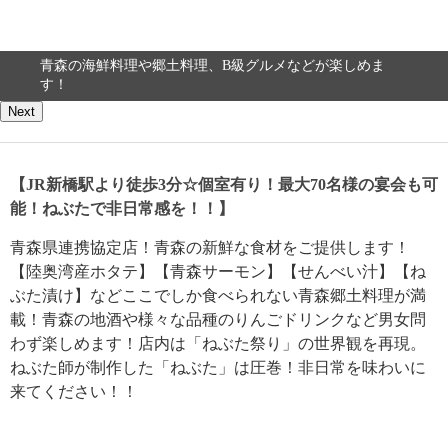
青森の海鮮料理や郷土料理、B級グルメなどが楽しめま
す！
Next
【JR新橋駅より徒歩3分☆個室有り！最大70名様の宴会も可
能！ねぶたで非日常感を！！】
青森県連携協定店！青森の新鮮な食材をご提供します！
【陸奥湾産ホタテ】【青森サーモン】【せんべい汁】【ね
ぶた漬け】などここでしか食べられない青森郷土料理が満
載！青森の地酒や様々な品種のりんごドリンクなど男女問
わず楽しめます！店内は「ねぶた祭り」の世界観を再現。
ねぶた師が制作した「ねぶた」は圧巻！非日常を味わいに
来てください！！