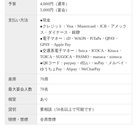
予算
4,000円（通常）
5,000円（宴会）
支払い方法
●現金
●クレジット：Visa・Mastercard・JCB・アメック
ス・ダイナース・銀聯
●電子マネー：iD・WAON・PiTaPa・QPAY・
GPAY・Apple Pay
●交通系電子マネー：Suica・ICOCA・Kitaca・
TOICA・SUGOCA・PASMO・manaca・nimoca
●QRコード：paypay・d払い・auPay・メルペイ・
ゆうちょPay・Alipay・WeChatPay
座席
70席
最大宴会人数
70名
個室
あり
貸切
要相談（50名以上で可能です）
喫煙・禁煙
全席禁煙