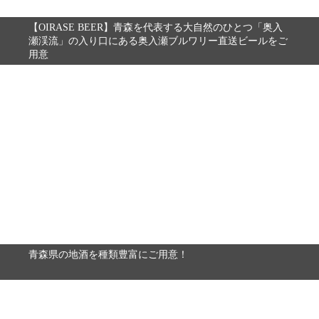
【OIRASE BEER】青森を代表する大自然のひとつ「奥入
瀬渓流」の入り口にある奥入瀬ブルワリー直送ビールをご
用意
青森県の地酒を種類豊富にご用意！