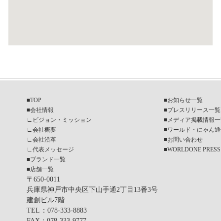
■
TOP
■
お知らせ一覧
■
会社情報
■
プレスリリース一覧
∟
ビジョン・ミッション
■
メディア掲載情報一
∟
会社概要
■
ワールド・にゃん通
∟
会社沿革
■
お問い合わせ
∟
代表メッセージ
■
WORLDONE PRESS
■
ブランド一覧
■
店舗一覧
〒650-0011
兵庫県神戸市中央区下山手通2丁目13番3号
建創ビル7階
TEL
：078-333-8883
FAX
：078-333-9777