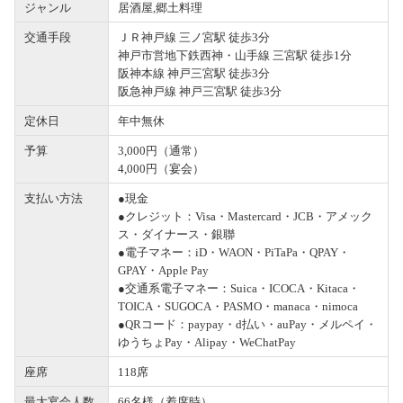
ジャンル
居酒屋,郷土料理
交通手段
ＪＲ神戸線 三ノ宮駅 徒歩3分
神戸市営地下鉄西神・山手線 三宮駅 徒歩1分
阪神本線 神戸三宮駅 徒歩3分
阪急神戸線 神戸三宮駅 徒歩3分
定休日
年中無休
予算
3,000円（通常）
4,000円（宴会）
支払い方法
●現金
●クレジット：Visa・Mastercard・JCB・アメック
ス・ダイナース・銀聯
●電子マネー：iD・WAON・PiTaPa・QPAY・
GPAY・Apple Pay
●交通系電子マネー：Suica・ICOCA・Kitaca・
TOICA・SUGOCA・PASMO・manaca・nimoca
●QRコード：paypay・d払い・auPay・メルペイ・
ゆうちょPay・Alipay・WeChatPay
座席
118席
最大宴会人数
66名様（着席時）