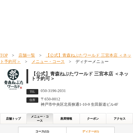
TOP
>
店舗一覧
>
【公式】青森ねぶたワールド 三宮本店 ＜ネッ
ト予約可＞
>
メニュー・コース
> ディナーメニュー
【公式】青森ねぶたワールド 三宮本店 ＜ネッ
ト予約可＞
050-3196-2031
TEL
〒650-0012
住所
神戸市中央区北長狭通1-10-9 生田新道ビル4F
メニュー・コ
店舗トップ
座席情報
クーポン
アクセス
ース
コース(12)
ディナー(65)