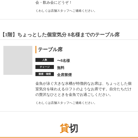
会・飲み会にどうぞ！
くわしくは店舗スタッフへご連絡ください。
【1階】ちょっとした個室気分 8名様までのテーブル席
テーブル席
人数
〜8名様
チャージ
無料
禁煙・喫煙
全席禁煙
金魚が泳ぐ大きな水槽が特徴的なお席は、ちょっとした個
室気分を味わえるロフトのようなお席です。自分たちだけ
の贅沢なひとときを金魚でお過ごしください。
くわしくは店舗スタッフへご連絡ください。
貸切