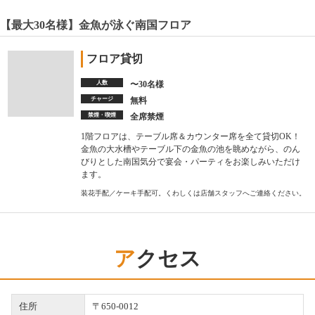
【最大30名様】金魚が泳ぐ南国フロア
フロア貸切
人数
〜30名様
チャージ
無料
禁煙・喫煙
全席禁煙
1階フロアは、テーブル席＆カウンター席を全て貸切OK！
金魚の大水槽やテーブル下の金魚の池を眺めながら、のん
びりとした南国気分で宴会・パーティをお楽しみいただけ
ます。
装花手配／ケーキ手配可。くわしくは店舗スタッフへご連絡ください。
アクセス
住所
〒650-0012