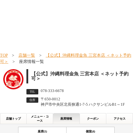
TOP
>
店舗一覧
>
【公式】沖縄料理金魚 三宮本店 ＜ネット予約
可＞
> 座席情報一覧
【公式】沖縄料理金魚 三宮本店 ＜ネット予約
可＞
078-333-6678
TEL
〒650-0012
住所
神戸市中央区北長狭通1-7-5 ハクサンビルB1～1F
メニュー・コ
店舗トップ
座席情報
クーポン
アクセス
ース
座席(1)
個室(4)