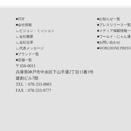
■
TOP
■
お知らせ一覧
■
会社情報
■
プレスリリース一覧
∟
ビジョン・ミッション
■
メディア掲載情報一
∟
会社概要
■
ワールド・にゃん通
∟
会社沿革
■
お問い合わせ
∟
代表メッセージ
■
WORLDONE PRESS
■
ブランド一覧
■
店舗一覧
〒650-0011
兵庫県神戸市中央区下山手通2丁目13番3号
建創ビル7階
TEL
：078-333-8883
FAX
：078-333-9777