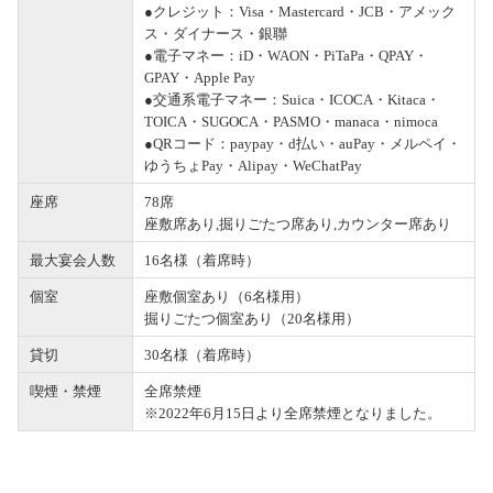
●クレジット：Visa・Mastercard・JCB・アメック
ス・ダイナース・銀聯
●電子マネー：iD・WAON・PiTaPa・QPAY・
GPAY・Apple Pay
●交通系電子マネー：Suica・ICOCA・Kitaca・
TOICA・SUGOCA・PASMO・manaca・nimoca
●QRコード：paypay・d払い・auPay・メルペイ・
ゆうちょPay・Alipay・WeChatPay
座席
78席
座敷席あり,掘りごたつ席あり,カウンター席あり
最大宴会人数
16名様（着席時）
個室
座敷個室あり（6名様用）
掘りごたつ個室あり（20名様用）
貸切
30名様（着席時）
喫煙・禁煙
全席禁煙
※2022年6月15日より全席禁煙となりました。