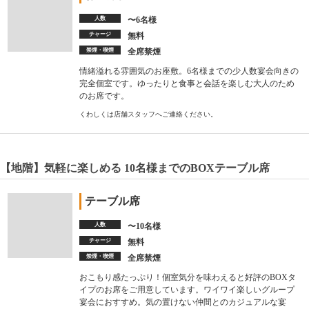
人数
〜6名様
チャージ
無料
禁煙・喫煙
全席禁煙
情緒溢れる雰囲気のお座敷。6名様までの少人数宴会向きの
完全個室です。ゆったりと食事と会話を楽しむ大人のため
のお席です。
くわしくは店舗スタッフへご連絡ください。
【地階】気軽に楽しめる 10名様までのBOXテーブル席
テーブル席
人数
〜10名様
チャージ
無料
禁煙・喫煙
全席禁煙
おこもり感たっぷり！個室気分を味わえると好評のBOXタ
イプのお席をご用意しています。ワイワイ楽しいグループ
宴会におすすめ。気の置けない仲間とのカジュアルな宴