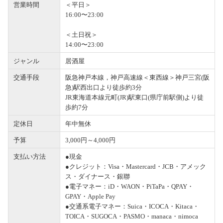
営業時間
＜平日＞
16:00〜23:00
＜土日祝＞
14:00〜23:00
ジャンル
居酒屋
交通手段
阪急神戸本線，神戸高速線＜東西線＞神戸三宮(阪
急)駅西出口より徒歩約3分
JR東海道本線元町(JR)駅東口(県庁前駅側)より徒
歩約7分
定休日
年中無休
予算
3,000円～4,000円
支払い方法
●現金
●クレジット：Visa・Mastercard・JCB・アメック
ス・ダイナース・銀聯
●電子マネー：iD・WAON・PiTaPa・QPAY・
GPAY・Apple Pay
●交通系電子マネー：Suica・ICOCA・Kitaca・
TOICA・SUGOCA・PASMO・manaca・nimoca