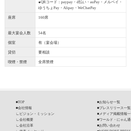
●QRコード：paypay・d払い・auPay・メルペイ・
ゆうちょPay・Alipay・WeChatPay
座席
160席
最大宴会人数
54名
個室
有（宴会場）
貸切
要相談
喫煙・禁煙
全席禁煙
■
TOP
■
お知らせ一覧
■
会社情報
■
プレスリリース一覧
∟
ビジョン・ミッション
■
メディア掲載情報一
∟
会社概要
■
ワールド・にゃん通
∟
会社沿革
■
お問い合わせ