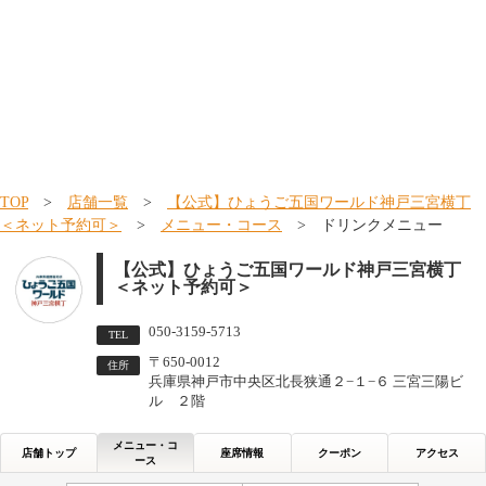
TOP
>
店舗一覧
>
【公式】ひょうご五国ワールド神戸三宮横丁
＜ネット予約可＞
>
メニュー・コース
> ドリンクメニュー
【公式】ひょうご五国ワールド神戸三宮横丁
＜ネット予約可＞
050-3159-5713
TEL
〒650-0012
住所
兵庫県神戸市中央区北長狭通２−１−６ 三宮三陽ビ
ル ２階
メニュー・コ
店舗トップ
座席情報
クーポン
アクセス
ース