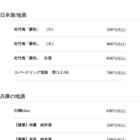
日本酒/地酒
松竹梅「豪快」 （小）
520
円(税込)
松竹梅「豪快」 （大）
960
円(税込)
松竹梅「豪快」 生酒
850
円(税込)
スパークリング清酒 澪CLEAR
740
円(税込)
兵庫の地酒
白鶴blanc
630
円(税込)
【播磨】神鷹 純米酒
520
円(税込)
【播磨】来楽 純米酒
520
円(税込)