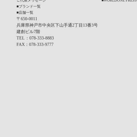
∟
代表メッセージ
■
WORLDONE PRESS
■
ブランド一覧
■
店舗一覧
〒650-0011
兵庫県神戸市中央区下山手通2丁目13番3号
建創ビル7階
TEL
：078-333-8883
FAX
：078-333-9777