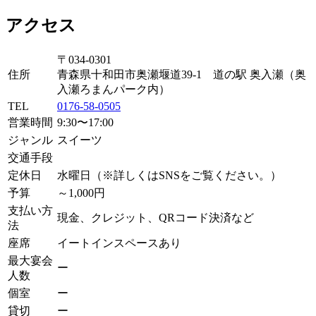
アクセス
〒034-0301
住所
青森県十和田市奥瀬堰道39-1 道の駅 奥入瀬（奥
入瀬ろまんパーク内）
TEL
0176-58-0505
営業時間
9:30〜17:00
ジャンル
スイーツ
交通手段
定休日
水曜日（※詳しくはSNSをご覧ください。）
予算
～1,000円
支払い方
現金、クレジット、QRコード決済など
法
座席
イートインスペースあり
最大宴会
ー
人数
個室
ー
貸切
ー