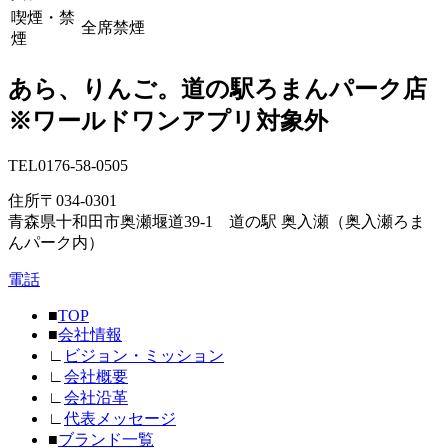
喫煙・禁
全席禁煙
煙
あら、りんご。道の駅ろまんパーク店
※ワールドワンアプリ対象外
TEL
0176-58-0505
住所
〒034-0301
青森県十和田市奥瀬堰道39-1 道の駅 奥入瀬（奥入瀬ろま
んパーク内）
電話
■
TOP
■
会社情報
∟
ビジョン・ミッション
∟
会社概要
∟
会社沿革
∟
代表メッセージ
■
ブランド一覧