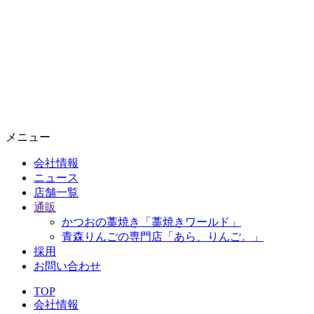
メニュー
会社情報
ニュース
店舗一覧
通販
かつおの藁焼き「藁焼きワールド」
青森りんごの専門店「あら、りんご。」
採用
お問い合わせ
TOP
会社情報