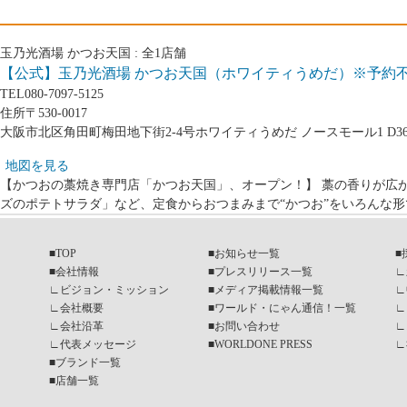
玉乃光酒場 かつお天国 :
全
1
店舗
【公式】玉乃光酒場 かつお天国（ホワイティうめだ）※予約
TEL
080-7097-5125
住所
〒530-0017
大阪市北区角田町梅田地下街2-4号ホワイティうめだ ノースモール1 D3
地図を見る
【かつおの藁焼き専門店「かつお天国」、オープン！】 藁の香りが広
ズのポテトサラダ」など、定食からおつまみまで“かつお”をいろんな形
■
TOP
■
お知らせ一覧
■
■
会社情報
■
プレスリリース一覧
∟
∟
ビジョン・ミッション
■
メディア掲載情報一覧
∟
∟
会社概要
■
ワールド・にゃん通信！一覧
∟
∟
会社沿革
■
お問い合わせ
∟
∟
代表メッセージ
■
WORLDONE PRESS
∟
■
ブランド一覧
■
店舗一覧