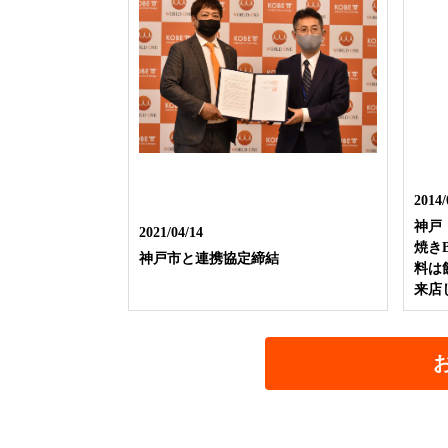
2014/
神戸
2021/04/14
焼き
神戸市と連携協定締結
料は
来店